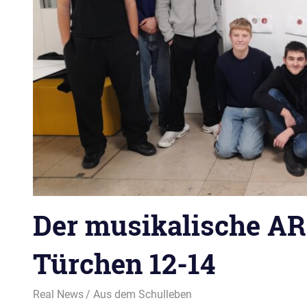
Der musikalische AR
Türchen 12-14
12. Dezember 2025
Real News
Aus dem Schulleben