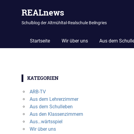
REALnews
Schulblog der Altmühltal-Realschule Beilngries
Startseite
Wir über uns
Aus dem Schull
Zum
Inhalt
KATEGORIEN
springen
ARB-TV
Aus dem Lehrerzimmer
Aus dem Schulleben
Aus den Klassenzimmern
Aus…wärtsspiel
Wir über uns