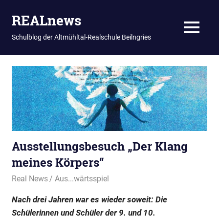
REALnews
MENU
Schulblog der Altmühltal-Realschule Beilngries
Zum
Inhalt
springen
Ausstellungsbesuch „Der Klang
meines Körpers“
16. Mai 2025
Real News
Aus...wärtsspiel
Nach drei Jahren war es wieder soweit: Die
Schülerinnen und Schüler der 9. und 10.