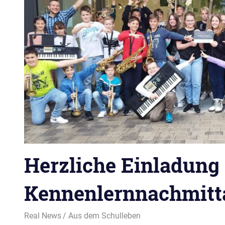
Herzliche Einladun
Kennenlernnachmitt
10. März 2025
Real News
Aus dem Schulleben