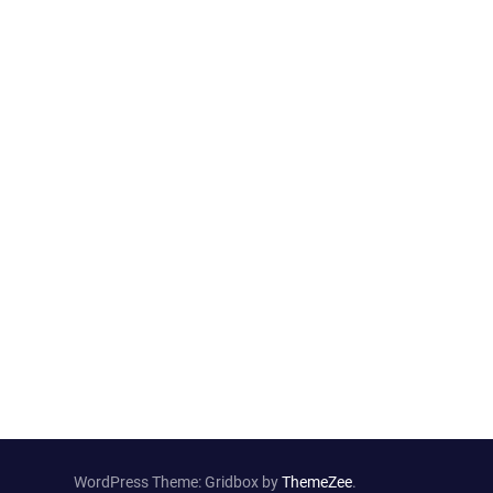
WordPress Theme: Gridbox by
ThemeZee
.