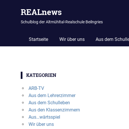
REALnews
Schulblog der Altmühltal-Realschule Beilngries
Startseite
Wir über uns
Aus dem Schull
Zum
Inhalt
KATEGORIEN
springen
ARB-TV
Aus dem Lehrerzimmer
Aus dem Schulleben
Aus den Klassenzimmern
Aus…wärtsspiel
Wir über uns