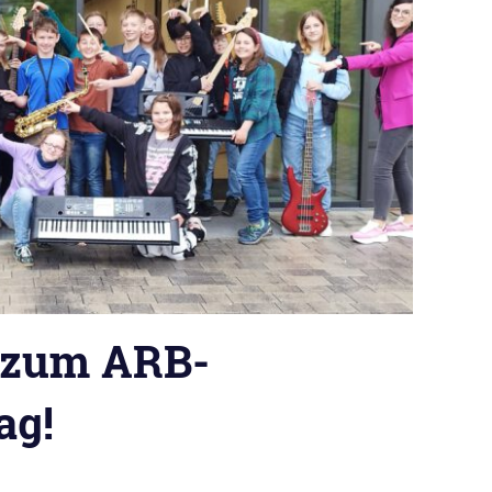
g zum ARB-
ag!