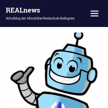
REALnews
MENU
Schulblog der Altmühltal-Realschule Beilngries
Zum
Inhalt
springen