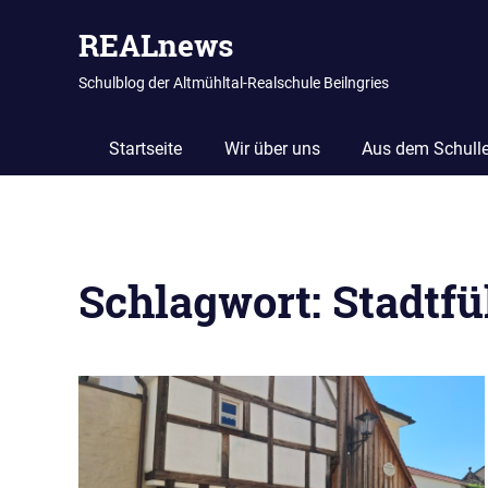
REALnews
Schulblog der Altmühltal-Realschule Beilngries
Startseite
Wir über uns
Aus dem Schull
Zum
Inhalt
Schlagwort:
Stadtfü
springen