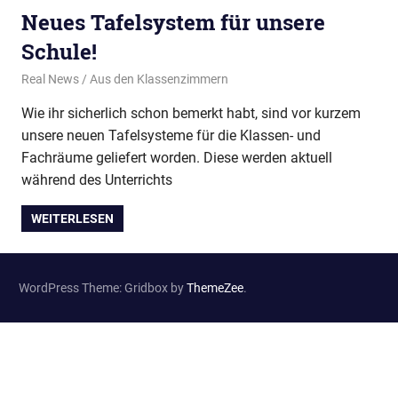
Neues Tafelsystem für unsere
Schule!
2. Mai 2024
Real News
Aus den Klassenzimmern
Wie ihr sicherlich schon bemerkt habt, sind vor kurzem
unsere neuen Tafelsysteme für die Klassen- und
Fachräume geliefert worden. Diese werden aktuell
während des Unterrichts
WEITERLESEN
WordPress Theme: Gridbox by
ThemeZee
.