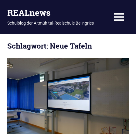
REALnews
MENU
Schulblog der Altmühltal-Realschule Beilngries
Zum
Schlagwort:
Neue Tafeln
Inhalt
springen