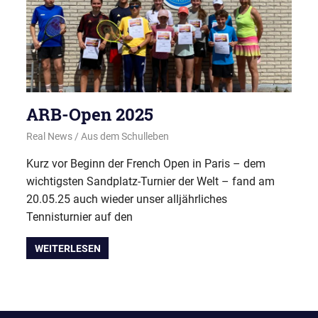
ARB-Open 2025
3. Juni 2025
Real News
Aus dem Schulleben
Kurz vor Beginn der French Open in Paris – dem
wichtigsten Sandplatz-Turnier der Welt – fand am
20.05.25 auch wieder unser alljährliches
Tennisturnier auf den
WEITERLESEN