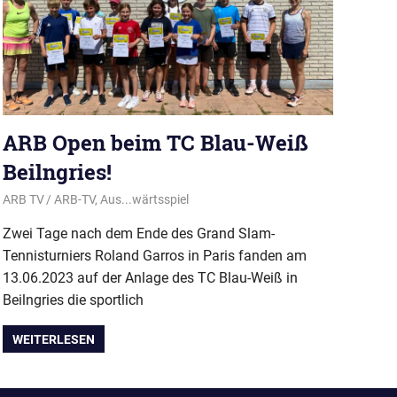
ARB Open beim TC Blau-Weiß
Beilngries!
21. Juni 2023
ARB TV
ARB-TV
,
Aus...wärtsspiel
Zwei Tage nach dem Ende des Grand Slam-
Tennisturniers Roland Garros in Paris fanden am
13.06.2023 auf der Anlage des TC Blau-Weiß in
Beilngries die sportlich
WEITERLESEN