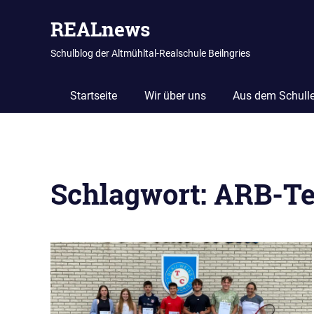
REALnews
Schulblog der Altmühltal-Realschule Beilngries
Startseite
Wir über uns
Aus dem Schull
Zum
Inhalt
Schlagwort:
ARB-Te
springen