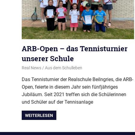
ARB-Open – das Tennisturnier
unserer Schule
15. Juni 2026
Real News
Aus dem Schulleben
Das Tennisturnier der Realschule Beilngries, die ARB-
Open, feierte in diesem Jahr sein fünfjähriges
Jubiläum. Seit 2021 treffen sich die Schülerinnen
und Schüler auf der Tennisanlage
WEITERLESEN