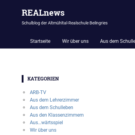
REALnews
Schulblog der Altmühltal-Realschule Beilngries
Startseite
Wir über uns
Aus dem Schull
Zum
Inhalt
KATEGORIEN
springen
ARB-TV
Aus dem Lehrerzimmer
Aus dem Schulleben
Aus den Klassenzimmern
Aus…wärtsspiel
Wir über uns