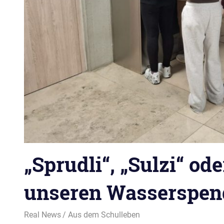
„Sprudli“, „Sulzi“ od
unseren Wasserspen
12. November 2025
Real News
Aus dem Schulleben