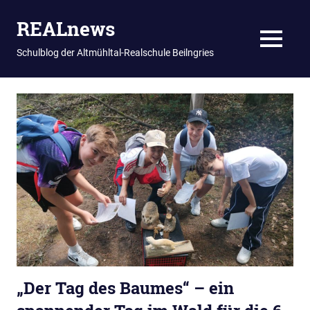
REALnews
MENU
Schulblog der Altmühltal-Realschule Beilngries
Zum
Inhalt
springen
„Der Tag des Baumes“ – ein