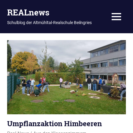
REALnews
MENU
Schulblog der Altmühltal-Realschule Beilngries
Zum
Inhalt
springen
Umpflanzaktion Himbeeren