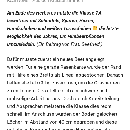
11. Dezember 2024
Real News
Aus den Klassenzimmern
Am Ende des Herbstes nutzte die Klasse 7A,
bewaffnet mit Schaufeln, Spaten, Haken,
Handschuhen und weißen Turnschuhen
die letzte
Möglichkeit des Jahres, um Himbeerpflanzen
umzusiedeln.
(Ein Beitrag von Frau Seefried.)
Dafür musste zuerst ein neues Beet angelegt
werden. Für eine gerade Rasenkante wurde der Rand
mit Hilfe eines Bretts als Lineal abgestochen. Danach
halfen alle tatkräftig zusammen, um die Grasnarben
zu entfernen. Dies stellte sich als schwere und
mühselige Arbeit heraus. Doch durch Arbeitsteilung
und Absprachen meisterte die Klasse dies recht
schnell. Im Anschluss wurden der Boden gelockert,
Löcher im Abstand von 40 cm gegraben und diese
mit etwas Komposterde sowie Hornspänen als