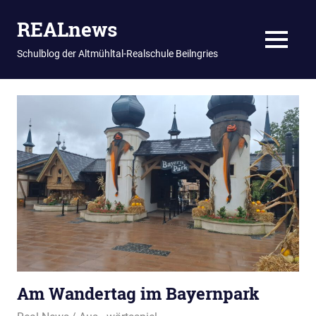
REALnews
MENU
Schulblog der Altmühltal-Realschule Beilngries
Zum
Inhalt
springen
Am Wandertag im Bayernpark