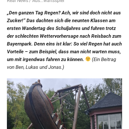
10. Oktober 2024
Real News
Aus...wärtsspiel
„Den ganzen Tag Regen? Ach, wir sind doch nicht aus
Zucker!“ Das dachten sich die neunten Klassen am
ersten Wandertag des Schuljahres und fuhren trotz
der schlechten Wettervorhersage nach Reisbach zum
Bayernpark. Denn eins ist klar: So viel Regen hat auch
Vorteile – zum Beispiel, dass man nicht warten muss,
um mit irgendwas fahren zu können.
(Ein Beitrag
von Ben, Lukas und Jonas.)