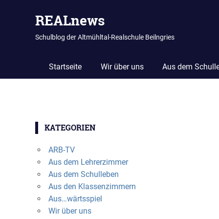
REALnews
Schulblog der Altmühltal-Realschule Beilngries
Startseite
Wir über uns
Aus dem Schull
Zum
Inhalt
KATEGORIEN
springen
ARB-TV
Aus dem Lehrerzimmer
Aus dem Schulleben
Aus den Klassenzimmern
Aus…wärtsspiel
Wir über uns