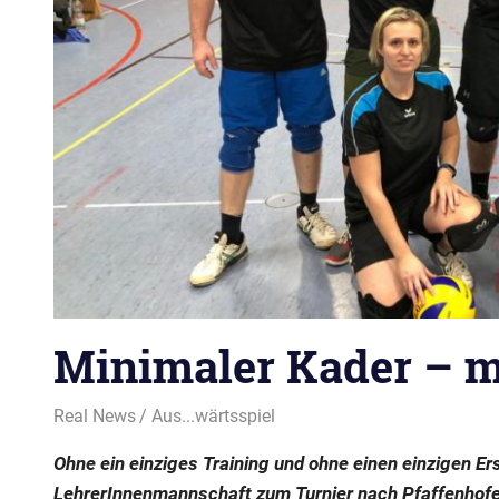
Minimaler Kader – m
14. Januar 2020
Real News
Aus...wärtsspiel
Ohne ein einziges Training und ohne einen einzigen Ers
LehrerInnenmannschaft zum Turnier nach Pfaffenhofen