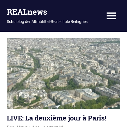
REALnews
MENU
Schulblog der Altmühltal-Realschule Beilngries
Zum
Inhalt
springen
LIVE: La deuxième jour à Paris!