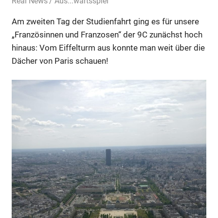
7. Mai 2019
Real News
Aus...wärtsspiel
Am zweiten Tag der Studienfahrt ging es für unsere
„Französinnen und Franzosen“ der 9C zunächst hoch
hinaus: Vom Eiffelturm aus konnte man weit über die
Dächer von Paris schauen!