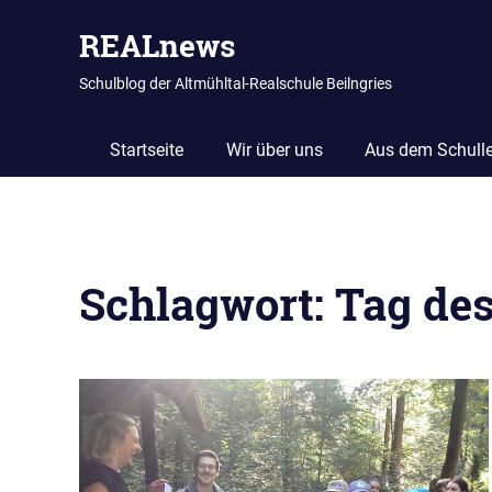
REALnews
Schulblog der Altmühltal-Realschule Beilngries
Startseite
Wir über uns
Aus dem Schull
Zum
Inhalt
Schlagwort:
Tag de
springen