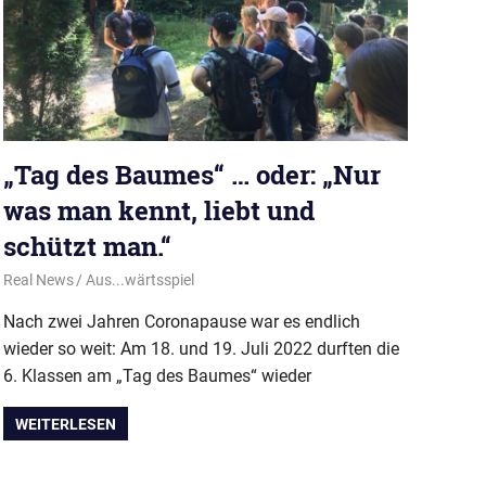
„Tag des Baumes“ … oder: „Nur
was man kennt, liebt und
schützt man.“
27. Juli 2022
Real News
Aus...wärtsspiel
Nach zwei Jahren Coronapause war es endlich
wieder so weit: Am 18. und 19. Juli 2022 durften die
6. Klassen am „Tag des Baumes“ wieder
WEITERLESEN